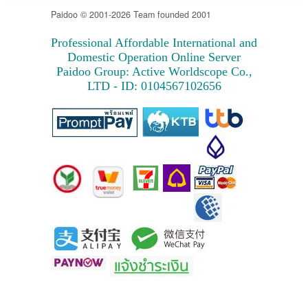
Paidoo © 2001-2026 Team founded 2001
Professional Affordable International and
Domestic Operation Online Server
Paidoo Group: Active Worldscope Co.,
LTD - ID: 0104567102656
host คือ
hosting
hosting คือ
hosting ราคาถูก